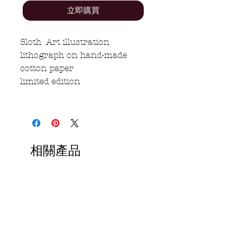
立即購買
Sloth Art illustration
lithograph on hand-made
cotton paper
limited edition
相關產品