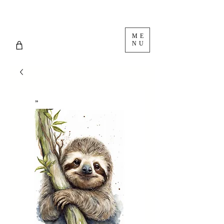
ME
NU