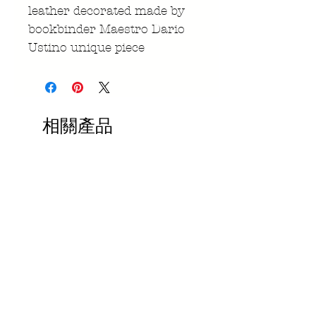
leather decorated made by
bookbinder Maestro Dario
Ustino unique piece
相關產品