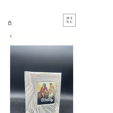
ME
NU