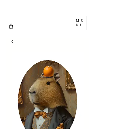
ME
NU