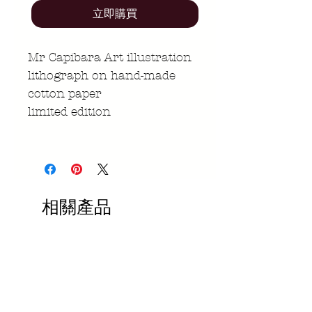
立即購買
Mr Capibara Art illustration
lithograph on hand-made
cotton paper
limited edition
相關產品