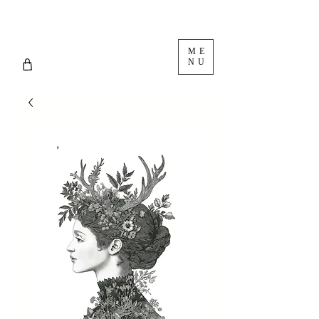
ME
NU