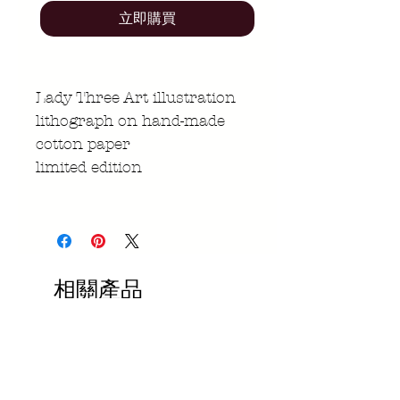
立即購買
Lady Three Art illustration
lithograph on hand-made
cotton paper
limited edition
相關產品