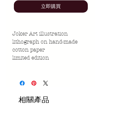
立即購買
Joker Art illustration
lithograph on hand-made
cotton paper
limited edition
相關產品