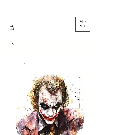
ME
NU